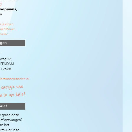
r
)
 Koopmans,
m
er je eigen
met Meijer
elen.
ngen
m
tweg 72,
 VEENDAM
61 26 88
jerzonnepanelen.nl
rief
k graag onze
ief ontvangen?
m het
rmulier in te