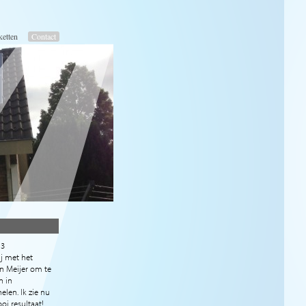
ketten
Contact
13
ij met het
n Meijer om te
n in
len. Ik zie nu
oi resultaat!