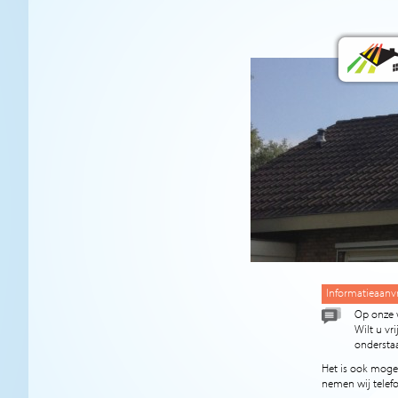
Informatieaanv
Op onze 
Wilt u vr
onderstaa
Het is ook moge
nemen wij telef