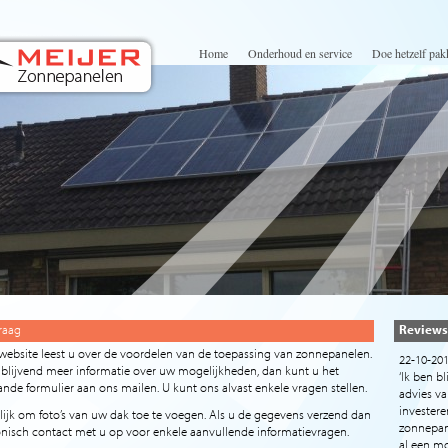
Home
Onderhoud en service
Doe hetzelf pak
raag
Reviews
website leest u over de voordelen van de toepassing van zonnepanelen.
22-10-20
ijblijvend meer informatie over uw mogelijkheden, dan kunt u het
‘Ik ben bl
nde formulier aan ons mailen. U kunt ons alvast enkele vragen stellen.
advies va
investere
lijk om foto’s van uw dak toe te voegen. Als u de gegevens verzend dan
zonnepane
onisch contact met u op voor enkele aanvullende informatievragen.
al een mo