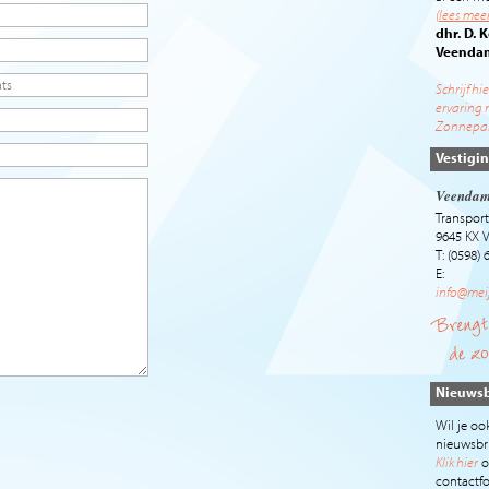
(
lees mee
dhr. D.
Veenda
Schrijf hi
ervaring 
Zonnepan
Vestigi
Veenda
Transpor
9645 KX
T: (0598) 
E:
info@mei
Nieuwsb
Wil je oo
nieuwsbr
Klik hier
o
contactfo